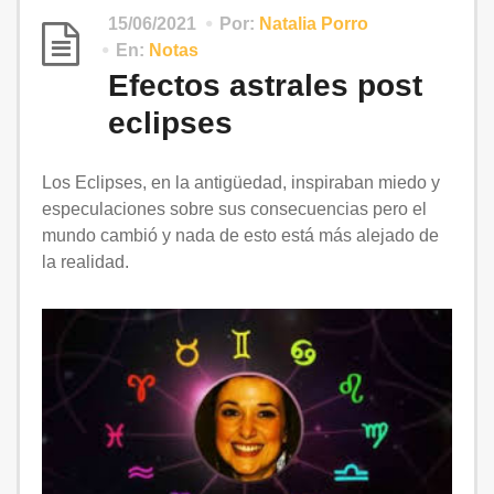
15/06/2021
Por:
Natalia Porro
En:
Notas
Efectos astrales post
eclipses
Los Eclipses, en la antigüedad, inspiraban miedo y
especulaciones sobre sus consecuencias pero el
mundo cambió y nada de esto está más alejado de
la realidad.